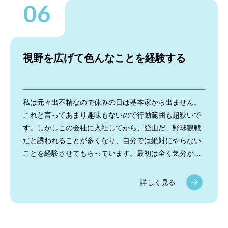
誓い業務をブラッシュアップするように心がけていま
す。
視野を広げて色んなことを経験する
私は元々出不精なので休みの日は基本家から出ません。
これと言ってあまり趣味もないので行動範囲も超狭いで
す。しかしこの会社に入社してから、登山だ、野球観戦
だと誘われることが多くなり、自分では絶対にやらない
ことを経験させてもらっています。最初は全く気分が乗
りませんでしたが、実際にやってみるとめちゃくちゃ楽
しくて新鮮な気持ちになります。自分の価値観や固定概
詳しく見る
念で今まで損をしてきたなと改めて思い知らされまし
た。色んな経験をすることで、色んな人と出会うことも
できますし、今後の仕事でも活かせることも増えてくる