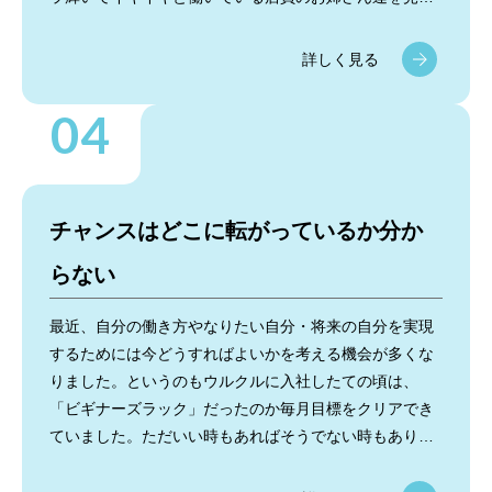
「やっぱりここで働きたい！」と強く思い、直ぐに店を
出て道玄坂で電話をしたのを覚えています。無事採用に
詳しく見る
はなったものの思い返してみれば、あの時あの場所に行
かなければ夢を掴むことが出来ませんでしたし、休みが
ほとんど無く毎日が忙しかったですが充実した日々を過
ごすこともなかったと思えば、とにかく「行動するこ
と」が大事だと思います。行動することで色んな変化が
起き、良いことも悪いこともありますが、前に進んでい
チャンスはどこに転がっているか分か
けるんだと思います。行動あるのみ！
らない
最近、自分の働き方やなりたい自分・将来の自分を実現
するためには今どうすればよいかを考える機会が多くな
りました。というのもウルクルに入社したての頃は、
「ビギナーズラック」だったのか毎月目標をクリアでき
ていました。ただいい時もあればそうでない時もあり、
特に後者が続くと何が変わってしまったのか、自分の気
持ちは変わらないのに何がいけないのか自問自答したり