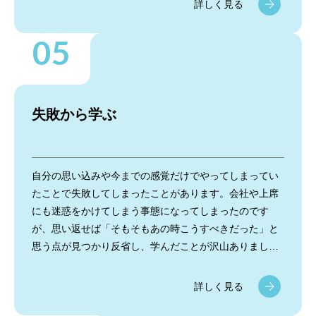
詳しく見る
します。業務のやり方を変えるだけでは限界があるな
と。そこでウルクルの最大の良さ「チームの垣根がな
い」ところを活かし、今までは賃貸管理や仲介をやって
きましたが、これからも賃貸をやりつつ、将来の自分の
夢でもあるマンション購入の勉強も兼ねて、売買に携わ
っていきたいなと思っていたら機会を頂いたり、お付き
失敗から学ぶ
合いのあるオーナー様から一棟ビル購入のお話しを相談
されたりと、仕事の幅を広げられるようなお話が舞い込
み、いつどこでチャンスが転がり込んでくるか分からな
いなと思います。常にアンテナを張って、仕事がいつ来
自分の思い込みや今までの感覚だけでやってしまってい
てもいいように準備をしておくこと。貪欲に変化を恐れ
たことで失敗してしまったことがあります。会社や上席
ず何事にもドンドン挑戦していきたいと思います。もち
にも迷惑をかけてしまう事態になってしまったのです
ろんお客様の満足が何よりも大切ですが。
が、思い返せば「そもそもあの時こうすべきだった」と
思う点が見つかり反省し、学んだことが沢山ありまし
た。誰かのせいではなく自分の招いたこと。「自分がこ
うすべきだった」と思ったことは次に活かそう！失敗し
詳しく見る
た時の気持ちを絶対忘れない、次は失敗しない！と心に