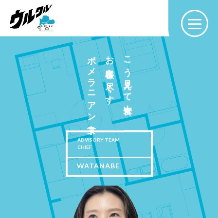
ポメラニアン女子
お客様に尽くす
こう見えて大食い
ADVISORY TEAM
CHIEF
WATANABE