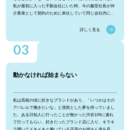
私が最初に入った不動会社にいた時、今の藤堂社長が仲
介業者として契約のために来社していて同じ会社内にい
たということです。そのお客様が芸能関係の方だったの
でとても覚えていて、実際に私は契約の場にはいなかっ
詳しく見る
たのですが、その当時あの場で契約していたのが藤堂社
長だったようです。。。何気ない会話からそんな過去が
判明し、思わず「社長だったんですか、あの時の仲介業
者さんは」とびっくり！他にも過去に『この人に会った
ことがある！』という瞬間が多く、社内だけでなく、い
つどこで誰とつながるか分からないので、お客様とも出
動かなければ始まらない
会うべくして出会っていてご縁なんだと思い、どんな出
会いも大切にしたいと思っています。
私は高校の頃に好きなブランドがあり、「いつかはその
アパレルで働きたいな」と漠然とした夢を持っていまし
た。ある日知人に行ったことが無かった渋谷109に連れ
て行ってもらい、好きだったブランド店に入り、キラキ
ラ輝いてイキイキと働いている店員のお姉さん達を見て