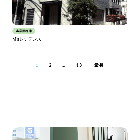
事業用物件
M’sレジデンス
1
2
…
13
最後