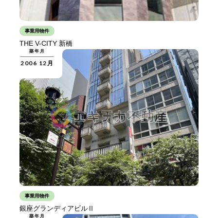
事業用物件
THE V-CITY 新橋
築年月
2006 12月
事業用物件
銀座グランディアビルⅡ
築年月