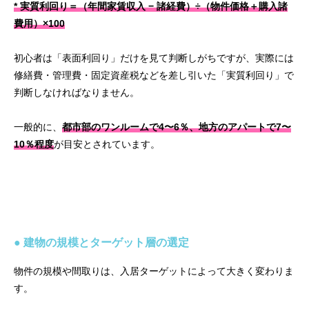
* 実質利回り＝（年間家賃収入 − 諸経費）÷（物件価格＋購入諸
費用）×100
初心者は「表面利回り」だけを見て判断しがちですが、実際には
修繕費・管理費・固定資産税などを差し引いた「実質利回り」で
判断しなければなりません。
一般的に、
都市部のワンルームで4〜6％、地方のアパートで7〜
10％程度
が目安とされています。
● 建物の規模とターゲット層の選定
物件の規模や間取りは、入居ターゲットによって大きく変わりま
す。