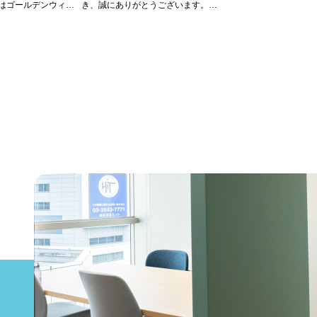
火)はゴールデンウィー
き、誠にありがとうございます。
きます。
このたび当社では、店舗・事務所・テナント
なりますため、5月7日
など事業用物件に特化した物件紹介サイト
営業いたします。
「エキチカ不動産」を新たに公開いたしまし
かけしますが、何卒よ
た。
す。