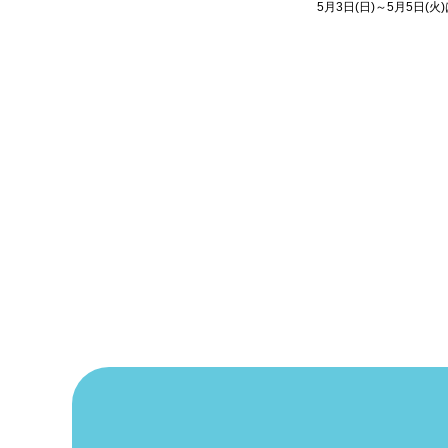
とさせていただきます。
5月3日(日)～5月5日(
お客様にはご迷惑をおかけしますが、何卒よ
ク休暇とさせていただ
ろしくお願いいたします。
5月6日(水)は定休日と
(木)10：00より通常
お客様にはご迷惑をお
ろしくお願いいたしま