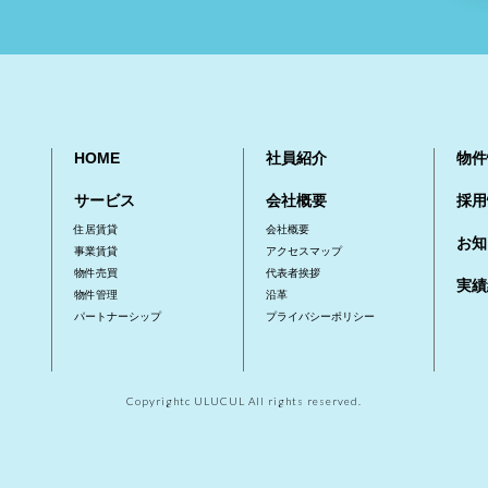
HOME
社員紹介
物件
サービス
会社概要
採用
住居賃貸
会社概要
お知
事業賃貸
アクセスマップ
物件売買
代表者挨拶
実績
物件管理
沿革
パートナーシップ
プライバシーポリシー
Copyrightc ULUCUL All rights reserved.